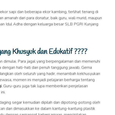
ekor sapi dan beberapa ekor kambing, terlihat tenang di
amanah dari para donatur, baik guru, wali murid, maupun
iaan Idul Adha dengan keluarga besar SLB PGRI Kunjang
ang Khusyuk dan Edukatif ????
an dimulai. Para jagal yang berpengalaman dan memenuhi
a dengan hati-hati dan penuh tanggung jawab. Gema
ndangkan oleh seluruh yang hadir, menambah kekhusyukan
dewasa, momen ini menjadi pelajaran berharga tentang
i
. Guru-guru juga tak lupa memberikan penjelasan
ini.
daging segar kemudian dipilah dan dipotong-potong oleh
hkan dan dimasukkan ke dalam kantung-kantung plastik
padu dengan semangat kebersamaan, menciptakan