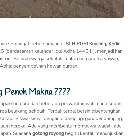
namun semangat kebersamaan di
SLB PGRI Kunjang, Kediri
,
5 (berdasarkan kalender Idul Adha 1445 H), menjadi hari
sa ini. Seluruh warga sekolah, mulai dari guru, karyawan,
ul Adha: penyembelihan hewan qurban.
g Penuh Makna ????
i bapak/ibu guru dan beberapa perwakilan wali murid sudah
ea belakang sekolah. Terpal-terpal bersih dibentangkan,
tata rapi. Siswa-siswi, dengan didampingi guru pendamping,
ampuan mereka. Ada yang membantu membawa wadah, ada
iapan. Suasana
gotong royong
begitu kental, menunjukkan