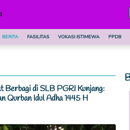
I
BERITA
FASILITAS
VOKASI ISTIMEWA
PPDB
B
t Berbagi di SLB PGRI Kunjang:
n Qurban Idul Adha 1445 H