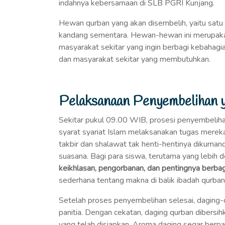
indahnya kebersamaan di SLB PGRI Kunjang.
Hewan qurban yang akan disembelih, yaitu satu 
kandang sementara. Hewan-hewan ini merupakan 
masyarakat sekitar yang ingin berbagi kebahag
dan masyarakat sekitar yang membutuhkan.
Pelaksanaan Penyembelihan y
Sekitar pukul 09.00 WIB, prosesi penyembelih
syarat syariat Islam melaksanakan tugas merek
takbir dan shalawat tak henti-hentinya dikuma
suasana. Bagi para siswa, terutama yang lebih 
keikhlasan, pengorbanan, dan pentingnya berbag
sederhana tentang makna di balik ibadah qurban 
Setelah proses penyembelihan selesai, daging-
panitia. Dengan cekatan, daging qurban dibersi
yang telah disiapkan. Aroma daging segar ber